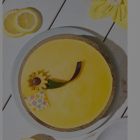
G
VISITOR_PRIVACY_
Lagringserklæring
Navn
_cltk
cie-cart-key
google_auto_fc_cmp
_gcl_ls
ph_phc_GtkXBKn0
test
lastExternalReferr
lastExternalReferre