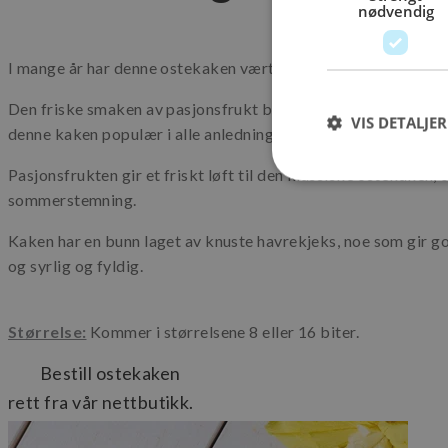
nødvendig
I mange år har denne ostekaken vært en slager hos Baker Bru
Den friske smaken av pasjonsfrukt blandet med fyldig og sm
VIS DETALJER
denne kaken populær i alle anledninger hvor kaker hører hj
Pasjonsfrukten gir et friskt løft til den klassiske ostekaken, 
sommerstemning.
S
Kaken har en bunn laget av knuste havrekjeks, noe som gir g
Strengt nødvendige i
og syrlig og fyldig.
Nettstedet kan ikke b
Navn
Størrelse:
Kommer i størrelsene 8 eller 16 biter.
CookieScriptConse
Bestill ostekaken
rett fra vår nettbutikk.
sessionid_www.bak