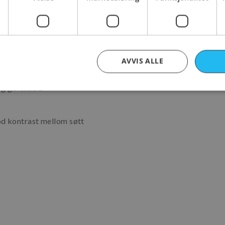
n.
akfull ostekrem, gjør
AVVIS ALLE
emme.
og gir ekstra
trengt nødvendig
Ytelse
Markedsføring
Funksjonalitet
Ikke klassifis
od kontrast mellom søtt
nformasjonskapsler tillater kjernefunksjoner på nettstedet, som brukerinnlogging og k
rukes riktig uten strengt nødvendige informasjonskapsler.
Forsørger
/
Utløpsdato
Beskrivelse
Domene
nt
1 år
Denne informasjonskapselen bruke
CookieScript
Script.com-tjenesten for å huske in
www.bakerbrun.net
besøkendes informasjonskapsel. De
Cookie-Script.com cookie-banner f
skal.
erbrun.net
www.bakerbrun.net
2 dager
Denne informasjonskapselen oppret