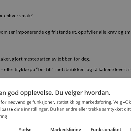
for enhver smak?
 ser imponerende og fristende ut, oppfyller alle krav og sma
kaker, gjort mesteparten av jobben for deg.
 eller trykke på “bestill” i nettbutikken, og få kakene levert ret
g en god opplevelse. Du velger hvordan.
 for nødvendige funksjoner, statistikk og markedsføring. Velg «Ok»
 tilpasse dine innstillinger. Du kan endre eller trekke samtykket dit
frukt –
ring
d grunn
Ytelse
Markedsføring
Funksjonalitet