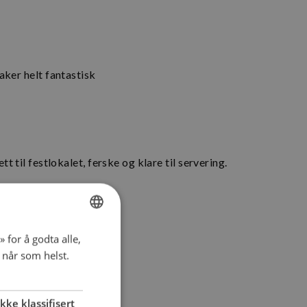
ker helt fantastisk
t til festlokalet, ferske og klare til servering.
 for å godta alle,
NORWEGIAN
t når som helst.
ENGLISH
Ikke klassifisert