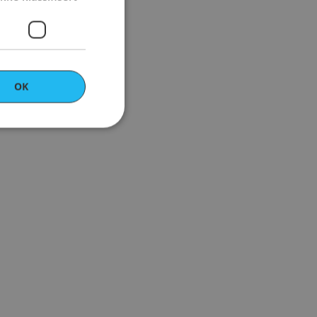
OK
ert
ontoadministrasjon.
s av Cookie-
nstillingene for
t er nødvendig at
ungerer som det
ter en unik økt‑ID