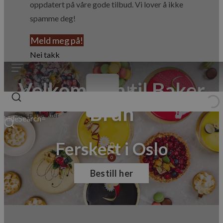
oppdatert på våre gode tilbud. Vi lover å ikke
spamme deg!
Meld meg på!
Nei takk
Velkommen til Baker
Brun
hideSearch=
Ferskest i Oslo
0
Bestill her