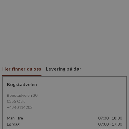
VISITOR_PRIVACY_METADATA
5 måneder
YouTube
4 uker
.youtube.com
Her finner du oss
Levering på dør
Lagringserklæring
Navn
_cltk