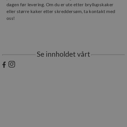
dagen før levering. Om du er ute etter bryllupskaker
Strengt nødvendige informasjonskapsler tillater
eller større kaker etter skreddersøm, ta kontakt med
kjernefunksjoner på nettstedet, som
oss!
brukerinnlogging og kontoadministrasjon.
Nettstedet kan ikke brukes riktig uten strengt
nødvendige informasjonskapsler.
Forsørger
/
Navn
Utløpsdat
Domene
CookieScriptConsent
1 år
CookieScript
Se innholdet vårt
www.bakerbrun.net
sessionid_www.bakerbrun.net
www.bakerbrun.net
2 dager
Googles
personvernregler