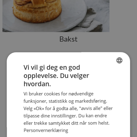
Bakst
Vi vil gi deg en god
opplevelse. Du velger
NORWEGIAN
hvordan.
ENGLISH
Vi bruker cookies for nødvendige
Om Baker Brun
funksjoner, statistikk og markedsføring.
Velg «Ok» for å godta alle, "avvis alle" eller
tilpasse dine innstillinger. Du kan endre
H.A. Brun AS ble etablert i Oslo i 1911.
eller trekke samtykket ditt når som helst.
Personvernerklæring
Våre røtter strekker seg tilbake til Bergen, med en